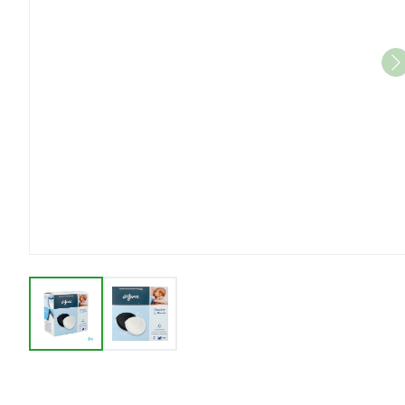
View larger image
View larger image