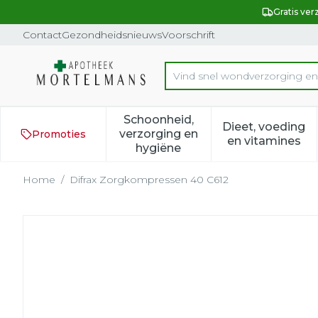
Ga naar de inhoud
Dia 1 van 1
Gratis ver
Contact
Gezondheidsnieuws
Voorschrift
Product, merk, categorie...
Schoonheid,
Dieet, voeding
verzorging en
Promoties
Toon submenu voor Schoonh
Toon subm
en vitamines
hygiëne
Home
/
Difrax Zorgkompressen 40 C612
Difrax Zorgkompressen 4