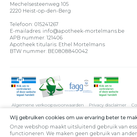
Mechelsesteenweg 105
2220
Heist-op-den-Berg
Telefoon:
015241267
E-mailadres:
info@
apotheek-mortelmans.be
APB nummer:
121406
Apotheek titularis:
Ethel Mortelmans
BTW nummer:
BE0808840042
Algemene verkoopsvoorwaarden
Privacy disclaimer
Co
Wij gebruiken cookies om uw ervaring beter te ma
Onze webshop maakt uitsluitend gebruik van essen
functioneren. We maken geen gebruik van ander