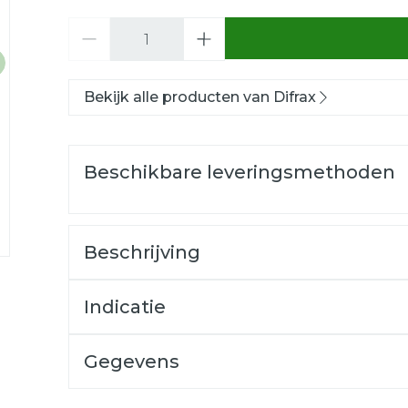
Aantal
Bekijk alle producten van Difrax
Beschikbare leveringsmethoden
Beschrijving
Indicatie
Zoogcompressen - lekkende borsten.
Ultra droog gevoel, absorbeert maar liefst
Gegevens
Onzichtbaar onder kleding, slechts 1 mm d
CNK
4704698
Extra ademend