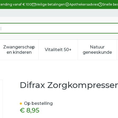
zending vanaf € 100
Veilige betalingen
Apothekersadvies
Snelle be
Zwangerschap
Natuur
Vitaliteit 50+
eid, verzorging en hygiëne categorie
enu voor Dieet, voeding en vitamines categorie
Toon submenu voor Zwangerschap en kindere
Toon submenu voor Vitalitei
Toon sub
en kinderen
geneeskunde
0 C612
Difrax Zorgkompresse
Op bestelling
€ 8,95