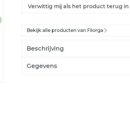
Verwittig mij als het product terug in
Bekijk alle producten van Filorga
Beschrijving
Gegevens
/Dark circles
CNK
3423993
Organisaties
Filorga Benelux
Merken
Filorga
Behoud
Kamertemperatuur (15°