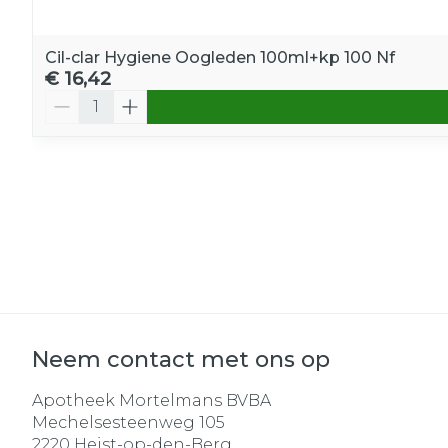
Cil-clar Hygiene Oogleden 100ml+kp 100 Nf
€ 16,42
Aantal
Neem contact met ons op
Apotheek Mortelmans BVBA
Mechelsesteenweg 105
2220
Heist-op-den-Berg