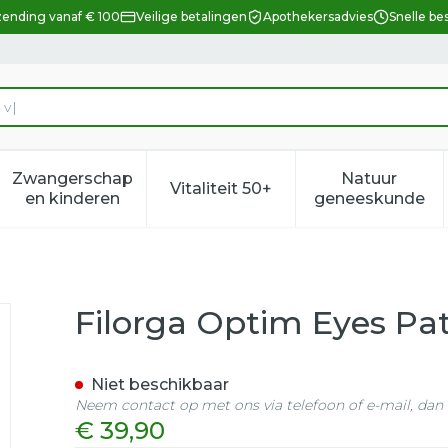
zending vanaf € 100
Veilige betalingen
Apothekersadvies
Snelle be
Zwangerschap
Natuur
Vitaliteit 50+
eid, verzorging en hygiëne categorie
enu voor Dieet, voeding en vitamines categorie
Toon submenu voor Zwangerschap en kindere
Toon submenu voor Vitalitei
Toon sub
en kinderen
geneeskunde
 Gel 8x2
Filorga Optim Eyes Pat
Niet beschikbaar
Neem contact op met ons via telefoon of e-mail, da
€ 39,90