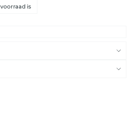
 voorraad is
/Puffiness
/Wrinkles
C - 25°C)