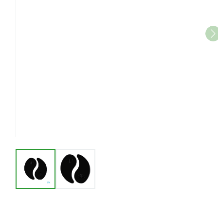
View larger image
View larger image