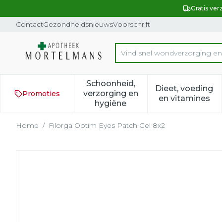
Ga naar de inhoud
Dia 1 van 1
Gratis ver
Contact
Gezondheidsnieuws
Voorschrift
Product, merk, categorie...
Schoonheid,
Dieet, voeding
verzorging en
Promoties
Toon submenu voor Schoonh
Toon subm
en vitamines
hygiëne
Home
/
Filorga Optim Eyes Patch Gel 8x2
Filorga Optim Eyes Patch