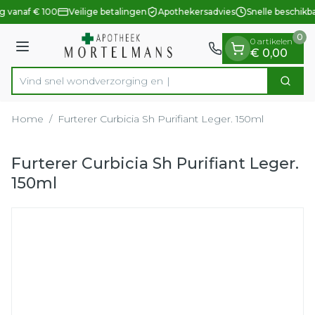
Dia 1 van 1
Ga naar de inhoud
g vanaf € 100
Veilige betalingen
Apothekersadvies
Snelle beschikb
0
0 artikelen
Menu
€ 0,00
Vind snel wondverzorg
Zoek
Product, merk, categorie...
Home
/
Furterer Curbicia Sh Purifiant Leger. 150ml
Furterer Curbicia Sh Purifiant Leger.
150ml