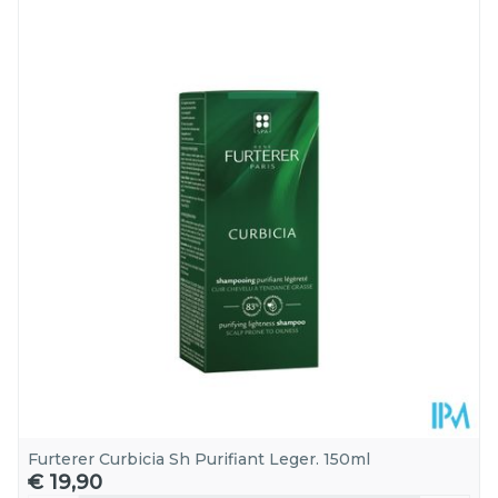
Lengte
145 mm
Diepte
60 mm
Hoeveelheid
150
Verpakking
Furterer Curbicia Sh Purifiant Leger. 150ml
€ 19,90