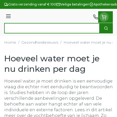
Ga naar de inhoud
Gratis verzending vanaf € 100
Veilige betalingen
Apothekersadv
Menu
Zoek
Product, merk, categorie...
Home
/
Gezondheidsnieuws
/
Hoeveel water moet je nu dr
Hoeveel water moet je
nu drinken per dag
Hoeveel water je moet drinken is een eenvoudige
vraag die echter niet eenduidig te beantwoorden
is. Studies hebben in de loop der jaren
verschillende aanbevelingen opgeleverd. De
behoefte aan water hangt echter af van vele
individuele en externe factoren. Lees in dit artikel
meer over de vochtbehoefte van je lichaam. Zo