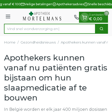
Dia 1 van 1
Ga naar de inhoud
g vanaf € 100
Veilige betalingen
Apothekersadvies
Snelle beschikb
0
0 artikelen
Menu
€ 0,00
Vind snel wondverzor
Zoek
Product, merk, categorie...
Home
/
Gezondheidsnieuws
/
Apothekers kunnen vanaf nu p
Apothekers kunnen
vanaf nu patiënten gratis
bijstaan om hun
slaapmedicatie af te
bouwen
In België worden er elk jaar 400 miljoen dosissen