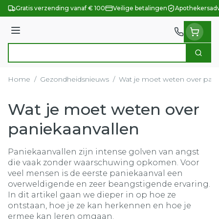
Ga naar de inhoud
Gratis verzending vanaf € 100
Veilige betalingen
Apothekersadv
Menu
Zoek
Product, merk, categorie...
Home
/
Gezondheidsnieuws
/
Wat je moet weten over pani
Wat je moet weten over
paniekaanvallen
Paniekaanvallen zijn intense golven van angst
die vaak zonder waarschuwing opkomen. Voor
veel mensen is de eerste paniekaanval een
overweldigende en zeer beangstigende ervaring.
In dit artikel gaan we dieper in op hoe ze
ontstaan, hoe je ze kan herkennen en hoe je
ermee kan leren omgaan.