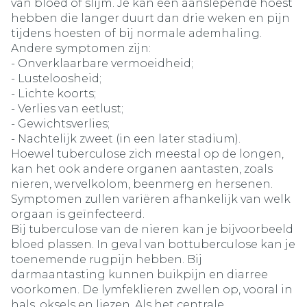
van bloed of slijm. Je kan een aanslepende hoest
hebben die langer duurt dan drie weken en pijn
tijdens hoesten of bij normale ademhaling.
Andere symptomen zijn:
- Onverklaarbare vermoeidheid;
- Lusteloosheid;
- Lichte koorts;
- Verlies van eetlust;
- Gewichtsverlies;
- Nachtelijk zweet (in een later stadium).
Hoewel tuberculose zich meestal op de longen,
kan het ook andere organen aantasten, zoals
nieren, wervelkolom, beenmerg en hersenen.
Symptomen zullen variëren afhankelijk van welk
orgaan is geïnfecteerd.
Bij tuberculose van de nieren kan je bijvoorbeeld
bloed plassen. In geval van bottuberculose kan je
toenemende rugpijn hebben. Bij
darmaantasting kunnen buikpijn en diarree
voorkomen. De lymfeklieren zwellen op, vooral in
hals, oksels en liezen. Als het centrale