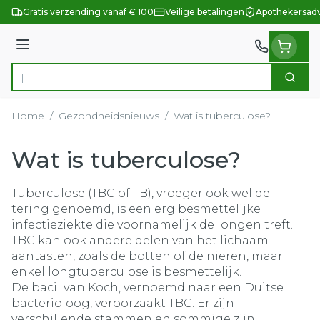
Ga naar de inhoud
Gratis verzending vanaf € 100
Veilige betalingen
Apothekersadv
Menu
Zoek
Product, merk, categorie...
Home
/
Gezondheidsnieuws
/
Wat is tuberculose?
Wat is tuberculose?
Tuberculose (TBC of TB), vroeger ook wel de
tering genoemd, is een erg besmettelijke
infectieziekte die voornamelijk de longen treft.
TBC kan ook andere delen van het lichaam
aantasten, zoals de botten of de nieren, maar
enkel longtuberculose is besmettelijk.
De bacil van Koch, vernoemd naar een Duitse
bacterioloog, veroorzaakt TBC. Er zijn
verschillende stammen en sommige zijn