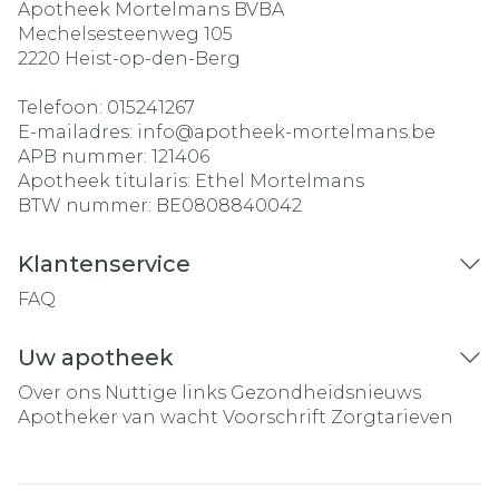
Apotheek Mortelmans BVBA
Mechelsesteenweg 105
2220
Heist-op-den-Berg
Telefoon:
015241267
E-mailadres:
info@
apotheek-mortelmans.be
APB nummer:
121406
Apotheek titularis:
Ethel Mortelmans
BTW nummer:
BE0808840042
Klantenservice
FAQ
Uw apotheek
Over ons
Nuttige links
Gezondheidsnieuws
Apotheker van wacht
Voorschrift
Zorgtarieven