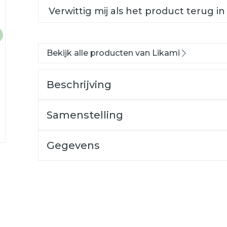
Verwittig mij als het product terug in
Bekijk alle producten van Likami
Beschrijving
Samenstelling
Gegevens
CNK
3675709
Organisaties
VITA 008
Merken
Likami