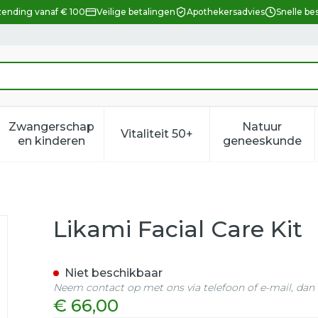
zending vanaf € 100
Veilige betalingen
Apothekersadvies
Snelle be
Zwangerschap
Natuur
Vitaliteit 50+
eid, verzorging en hygiëne categorie
enu voor Dieet, voeding en vitamines categorie
Toon submenu voor Zwangerschap en kindere
Toon submenu voor Vitalitei
Toon sub
en kinderen
geneeskunde
Likami Facial Care Kit
Niet beschikbaar
Neem contact op met ons via telefoon of e-mail, da
€ 66,00