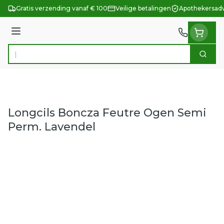
Ga naar de inhoud
Gratis verzending vanaf € 100
Veilige betalingen
Apothekersadv
Menu
Zoek
Product, merk, categorie...
Longcils Boncza Feutre Ogen Semi
Perm. Lavendel