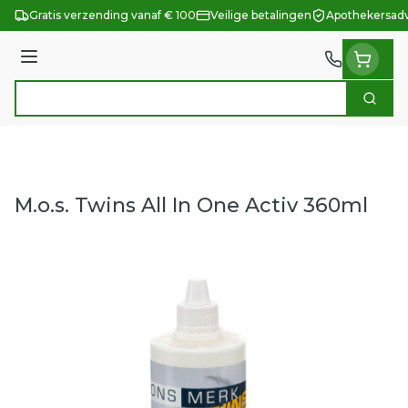
Ga naar de inhoud
Gratis verzending vanaf € 100
Veilige betalingen
Apothekersadv
Menu
Zoek
Product, merk, categorie...
M.o.s. Twins All In One Activ 360ml