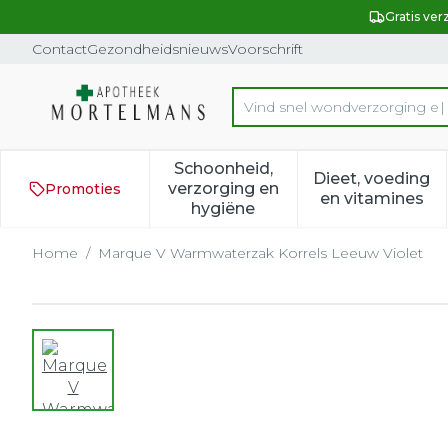
Ga naar de inhoud
Dia 1 van 1
Gratis ver
Contact
Gezondheidsnieuws
Voorschrift
Product, merk, categorie...
Schoonheid,
Dieet, voeding
verzorging en
Promoties
Toon submenu voor Schoonh
Toon subm
en vitamines
hygiëne
Home
/
Marque V Warmwaterzak Korrels Leeuw Violet
Marque V Warmwaterzak K
View larger image