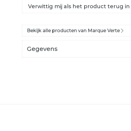
Verwittig mij als het product terug in
Bekijk alle producten van Marque Verte
Gegevens
CNK
2695633
Organisaties
GSA Healthcare, Labor
Merken
Marque Verte
ogelijk met de tabtoets. Je kunt de carrousel oversla
n
Behoud
Kamertemperatuur (15°