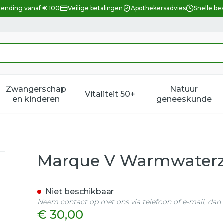
zending vanaf € 100
Veilige betalingen
Apothekersadvies
Snelle be
Zwangerschap
Natuur
Vitaliteit 50+
eid, verzorging en hygiëne categorie
enu voor Dieet, voeding en vitamines categorie
Toon submenu voor Zwangerschap en kindere
Toon submenu voor Vitalitei
Toon sub
en kinderen
geneeskunde
orrels Leeuw Violet
Marque V Warmwaterza
Niet beschikbaar
Neem contact op met ons via telefoon of e-mail, da
€ 30,00