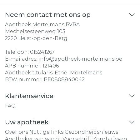
Neem contact met ons op
Apotheek Mortelmans BVBA
Mechelsesteenweg 105
2220
Heist-op-den-Berg
Telefoon:
015241267
E-mailadres:
info@
apotheek-mortelmans.be
APB nummer:
121406
Apotheek titularis:
Ethel Mortelmans
BTW nummer:
BE0808840042
Klantenservice
FAQ
Uw apotheek
Over ons
Nuttige links
Gezondheidsnieuws
Apotheker van wacht
Voorschrift
Zorgtarieven