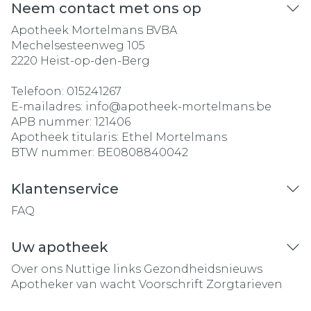
Neem contact met ons op
Apotheek Mortelmans BVBA
Mechelsesteenweg 105
2220
Heist-op-den-Berg
Telefoon:
015241267
E-mailadres:
info@
apotheek-mortelmans.be
APB nummer:
121406
Apotheek titularis:
Ethel Mortelmans
BTW nummer:
BE0808840042
Klantenservice
FAQ
Uw apotheek
Over ons
Nuttige links
Gezondheidsnieuws
Apotheker van wacht
Voorschrift
Zorgtarieven