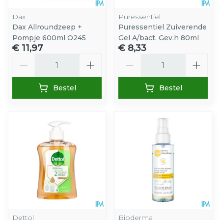
Dax
Puressentiel
Dax Allroundzeep +
Puressentiel Zuiverende
Pompje 600ml O245
Gel A/bact. Gev.h 80ml
€ 11,97
€ 8,33
Aantal
Aantal
Bestel
Bestel
Dettol
Bioderma