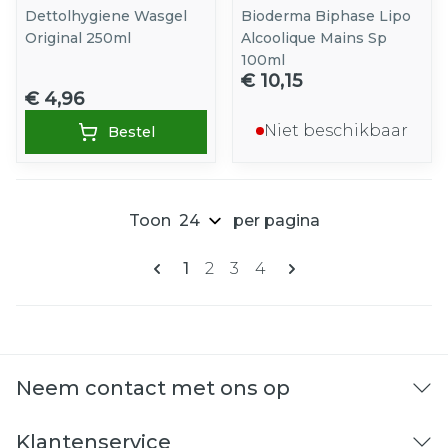
Dettolhygiene Wasgel
Bioderma Biphase Lipo
Original 250ml
Alcoolique Mains Sp
100ml
€ 10,15
€ 4,96
Niet beschikbaar
Bestel
Toon
per pagina
Pagina's
U lees momenteel pagina
Pagina
Pagina
Pagina
1
2
3
4
Neem contact met ons op
Klantenservice