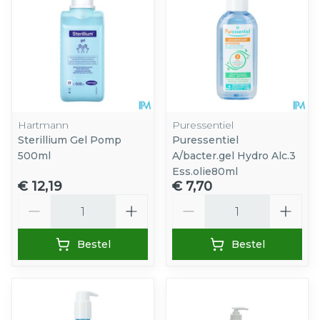
Hartmann
Puressentiel
Sterillium Gel Pomp
Puressentiel
500ml
A/bacter.gel Hydro Alc.3
Ess.olie80ml
€ 12,19
€ 7,70
Aantal
Aantal
Bestel
Bestel