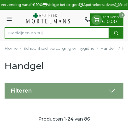
Dia 1 van 1
Ga naar de inhoud
 verzending vanaf € 100
Veilige betalingen
Apothekersadvies
Snell
0
0 artikelen
Menu
€ 0,00
Zoek
Product, merk, categorie...
Home
/
Schoonheid, verzorging en hygiëne
/
Handen
/
Ha
Handgel
Filteren
Producten
1
-
24
van
86