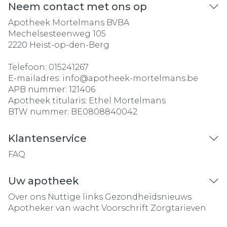
Neem contact met ons op
Apotheek Mortelmans BVBA
Mechelsesteenweg 105
2220
Heist-op-den-Berg
Telefoon:
015241267
E-mailadres:
info@
apotheek-mortelmans.be
APB nummer:
121406
Apotheek titularis:
Ethel Mortelmans
BTW nummer:
BE0808840042
Klantenservice
FAQ
Uw apotheek
Over ons
Nuttige links
Gezondheidsnieuws
Apotheker van wacht
Voorschrift
Zorgtarieven