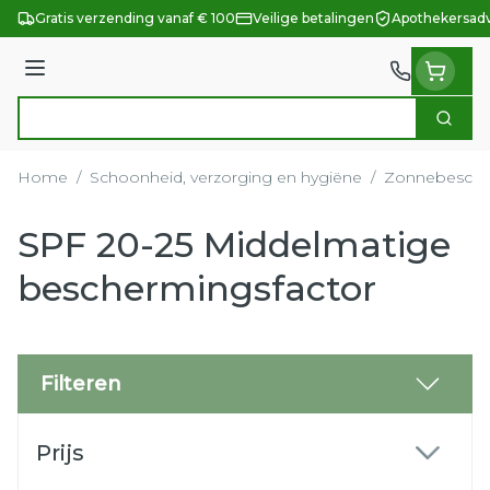
Ga naar de inhoud
Gratis verzending vanaf € 100
Veilige betalingen
Apothekersadv
Menu
Zoek
Product, merk, categorie...
Home
/
Schoonheid, verzorging en hygiëne
/
Zonnebesche
SPF 20-25 Middelmatige
beschermingsfactor
Filteren
Doorgaan naar productlijst
Prijs
filter