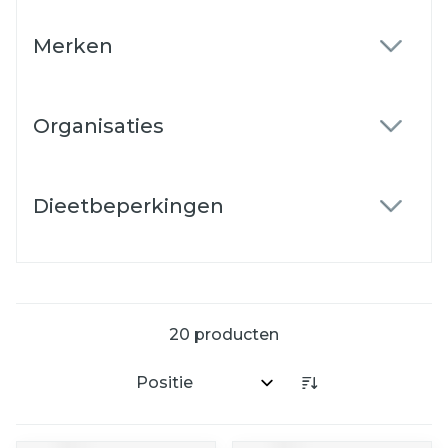
Merken
filter
Organisaties
filter
Dieetbeperkingen
filter
20
producten
Sorteer op: