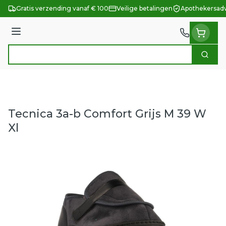
Ga naar de inhoud
Gratis verzending vanaf € 100
Veilige betalingen
Apothekersadv
Menu
Zoek
Product, merk, categorie...
Tecnica 3a-b Comfort Grijs M 39 W
Xl