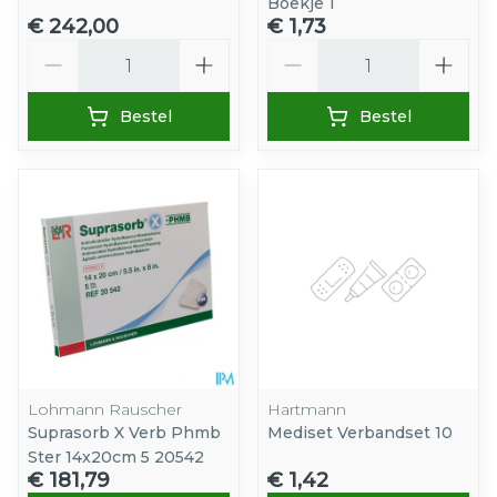
Boekje 1
€ 242,00
€ 1,73
Aantal
Aantal
Bestel
Bestel
Lohmann Rauscher
Hartmann
Suprasorb X Verb Phmb
Mediset Verbandset 10
Ster 14x20cm 5 20542
€ 181,79
€ 1,42