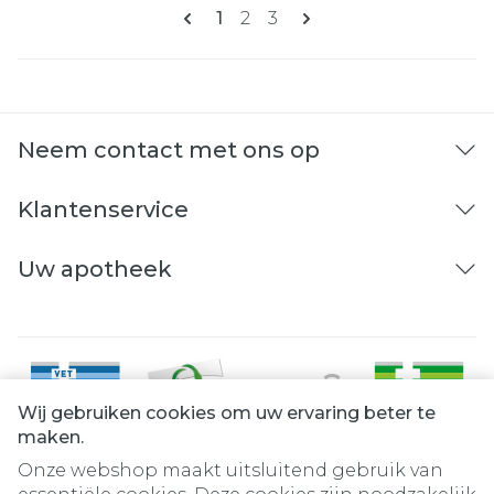
Pagina's
U lees momenteel pagina
Pagina
Pagina
1
2
3
Neem contact met ons op
Klantenservice
Uw apotheek
Wij gebruiken cookies om uw ervaring beter te
maken.
Onze webshop maakt uitsluitend gebruik van