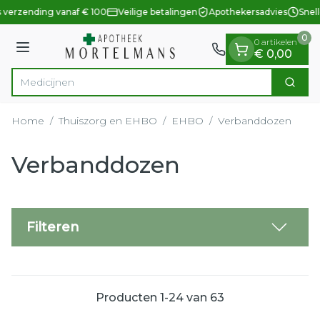
Dia 1 van 1
Ga naar de inhoud
 verzending vanaf € 100
Veilige betalingen
Apothekersadvies
Snell
0
0 artikelen
Menu
€ 0,00
Zoek
Product, merk, categorie...
Home
/
Thuiszorg en EHBO
/
EHBO
/
Verbanddozen
Verbanddozen
Filteren
Producten
1
-
24
van
63