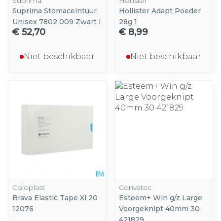
Suprima
Hollister
Suprima Stomaceintuur
Hollister Adapt Poeder
Unisex 7802 009 Zwart l
28g 1
€ 52,70
€ 8,99
Niet beschikbaar
Niet beschikbaar
Coloplast
Convatec
Brava Elastic Tape Xl 20
Esteem+ Win g/z Large
12076
Voorgeknipt 40mm 30
421829