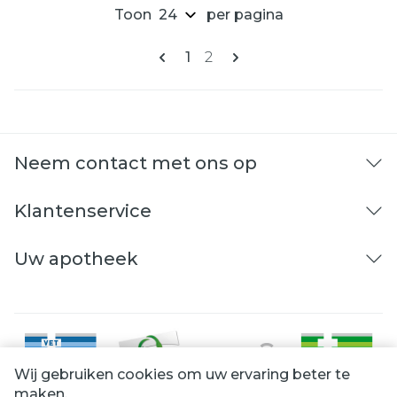
Toon
per pagina
Pagina's
U lees momenteel pagina
Pagina
1
2
Neem contact met ons op
Klantenservice
Uw apotheek
Wij gebruiken cookies om uw ervaring beter te
maken.