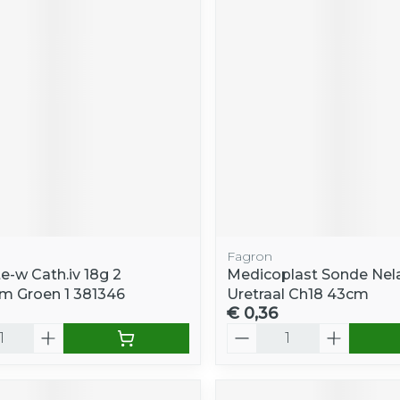
Fagron
e-w Cath.iv 18g 2
Medicoplast Sonde Nel
m Groen 1 381346
Uretraal Ch18 43cm
€ 0,36
Aantal