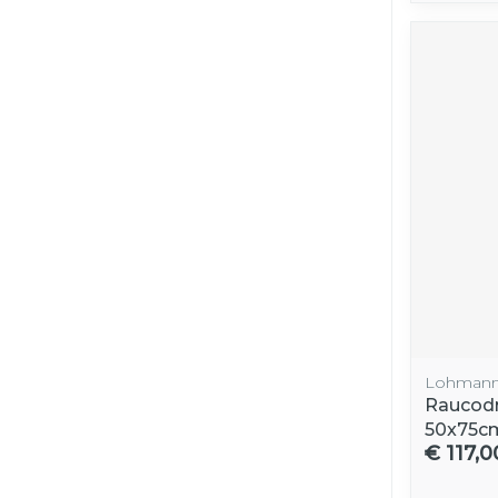
Lohmann
Raucodr
50x75c
€ 117,0