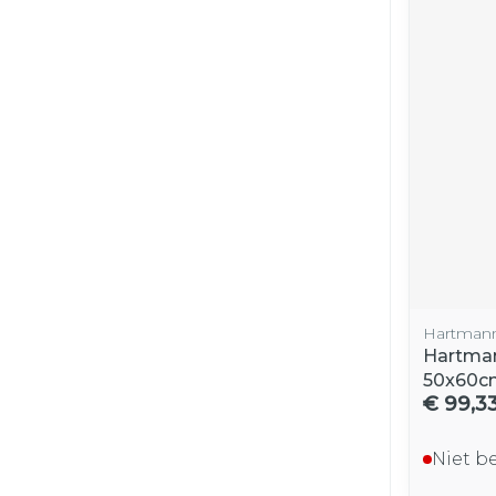
Hartman
Hartman
50x60cm
€ 99,3
Niet b