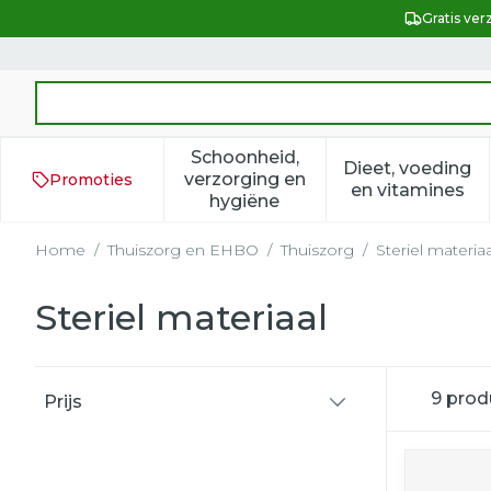
Ga naar de inhoud
Gratis ver
Product, merk, categorie...
Schoonheid,
Dieet, voeding
verzorging en
Promoties
Toon submenu voor Schoonh
Toon subm
en vitamines
hygiëne
Home
/
Thuiszorg en EHBO
/
Thuiszorg
/
Steriel materiaa
Steriel materiaal
Doorgaan naar productlijst
9
prod
Prijs
filter