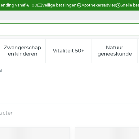
zending vanaf € 100
Veilige betalingen
Apothekersadvies
Snelle be
Zwangerschap
Natuur
Vitaliteit 50+
eid, verzorging en hygiëne categorie
enu voor Dieet, voeding en vitamines categorie
Toon submenu voor Zwangerschap en kindere
Toon submenu voor Vitalitei
Toon sub
en kinderen
geneeskunde
l
ucten