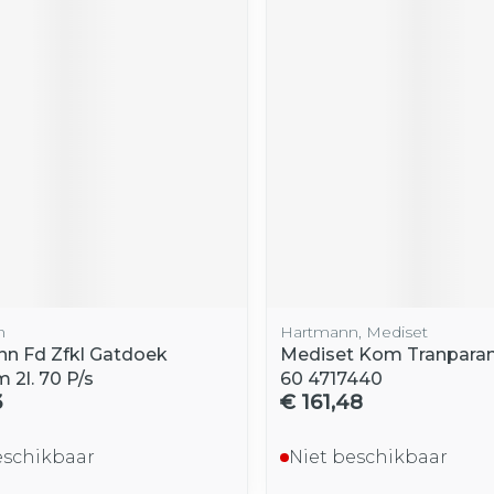
n
Hartmann, Mediset
n Fd Zfkl Gatdoek
Mediset Kom Tranpara
 2l. 70 P/s
60 4717440
3
€ 161,48
eschikbaar
Niet beschikbaar