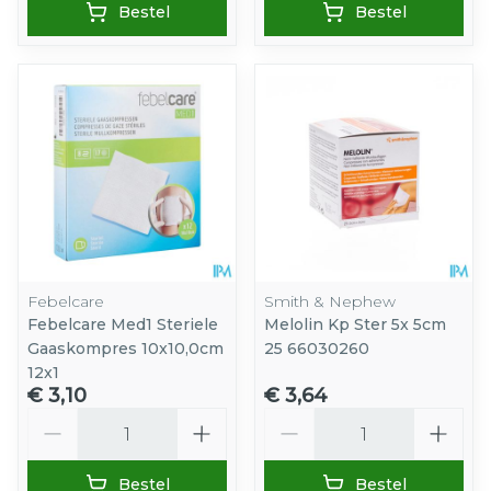
Bestel
Bestel
Febelcare
Smith & Nephew
Febelcare Med1 Steriele
Melolin Kp Ster 5x 5cm
Gaaskompres 10x10,0cm
25 66030260
12x1
€ 3,10
€ 3,64
Aantal
Aantal
Bestel
Bestel