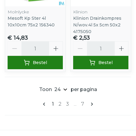
Molnlycke
Klinion
Mesoft Kp Ster 4l
Klinion Drainkompres
10x10cm 75x2 156340
N/wov.4l 5x 5cm 50x2
4175050
€ 14,83
€ 2,53
Aantal
Aantal
Bestel
Bestel
Toon
per pagina
Pagina's
U lees momenteel pagina
Pagina
Pagina
Pagina
1
2
3
...
7