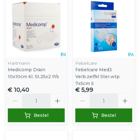
Hartmann
Febelcare
Medicomp Drain
Febelcare Med3
10x10cm 6l. St.25x2 P/s
Verb.zelfkl Ster.wtp
7x5cm 5
€ 10,40
€ 5,99
Aantal
Aantal
Bestel
Bestel