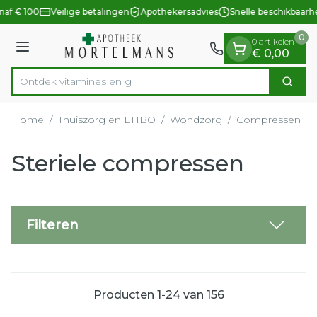
Dia 1 van 1
Ga naar de inhoud
af € 100
Veilige betalingen
Apothekersadvies
Snelle beschikbaarhe
0
0 artikelen
Menu
€ 0,00
Ontdek vitamines en gezondheidsb
Zoek
Product, merk, categorie...
Home
/
Thuiszorg en EHBO
/
Wondzorg
/
Compressen
/
Steriele compressen
Filteren
Producten
1
-
24
van
156