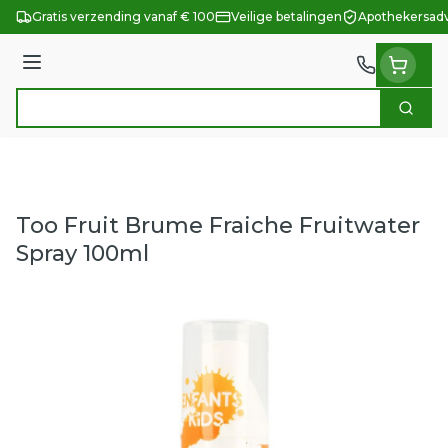
Ga naar de inhoud
Gratis verzending vanaf € 100
Veilige betalingen
Apothekersadv
Menu
Zoek
Product, merk, categorie...
Too Fruit Brume Fraiche Fruitwater
Spray 100ml