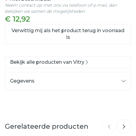
Neem contact op met ons via telefoon of e-mail, dan
bekijken we samen de mogelijkheden.
€ 12,92
Verwittig mij als het product terug in voorraad
is
Bekijk alle producten van Vitry
Gegevens
CNK
1507730
Organisaties
Vitry
Gerelateerde producten
Merken
Vitry