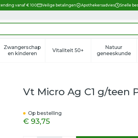
zending vanaf € 100
Veilige betalingen
Apothekersadvies
Snelle be
Zwangerschap
Natuur
Vitaliteit 50+
eid, verzorging en hygiëne categorie
enu voor Dieet, voeding en vitamines categorie
Toon submenu voor Zwangerschap en kindere
Toon submenu voor Vitalitei
Toon sub
en kinderen
geneeskunde
s Short Kant Caramel l
Vt Micro Ag C1 g/teen 
Op bestelling
€ 93,75