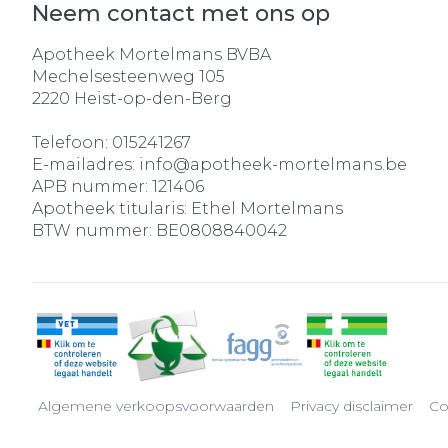
Neem contact met ons op
Apotheek Mortelmans BVBA
Mechelsesteenweg 105
2220
Heist-op-den-Berg
Telefoon:
015241267
E-mailadres:
info@
apotheek-mortelmans.be
APB nummer:
121406
Apotheek titularis:
Ethel Mortelmans
BTW nummer:
BE0808840042
Algemene verkoopsvoorwaarden
Privacy disclaimer
Co