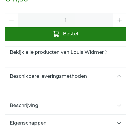
Aantal
Bestel
Bekijk alle producten van Louis Widmer
Beschikbare leveringsmethoden
Beschrijving
EMULSIE: OLIE / WATER
pH 6,5
Eigenschappen
Hydraterende verzorging
Gestandaardiseerde biostimulatoren (5%)