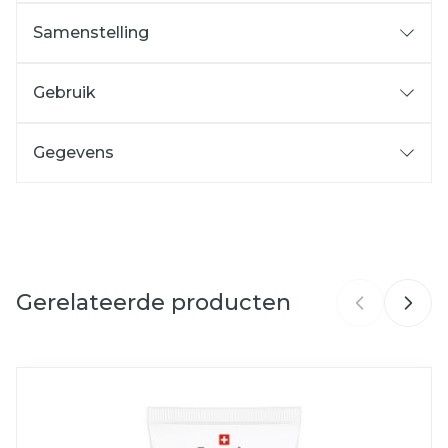
Anti-ageing
Vitamine A (2000 IE/g)
Samenstelling
Niet vet
Vitamine E (0,2%)
Panthenol (1%)
Gebruik
Allantoïne (0,2%)
De Hand Balsem UV 10 wordt vooral overdag
Bisabolol (0,1%)
aangebracht en zo vaak als nodig is.
Gegevens
UVA-filter- und UVB-filter
's Avonds wordt de Handcrème aangeraden.
CNK
1403369
Organisaties
Louis Widmer
Gerelateerde producten
Merken
Louis Widmer
Breedte
60 mm
Navigeren door de elementen van de carrousel is mog
Druk om carrousel over te slaan
Druk op om naar carrouselnavigatie te gaan
Lengte
125 mm