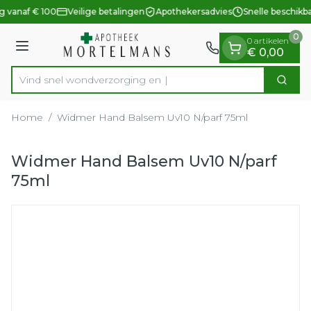
Dia 1 van 1
Ga naar de inhoud
g vanaf € 100
Veilige betalingen
Apothekersadvies
Snelle beschikb
0
0 artikelen
Menu
€ 0,00
Vind snel wondverzorg
Zoek
Product, merk, categorie...
Home
/
Widmer Hand Balsem Uv10 N/parf 75ml
Widmer Hand Balsem Uv10 N/parf
75ml