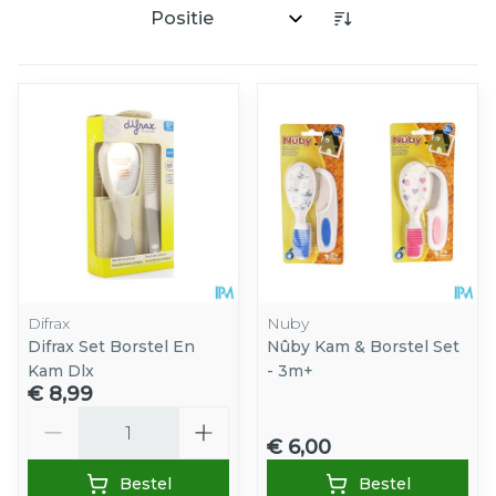
Sorteer op:
Difrax
Nuby
Difrax Set Borstel En
Nûby Kam & Borstel Set
Kam Dlx
- 3m+
€ 8,99
Aantal
€ 6,00
Bestel
Bestel