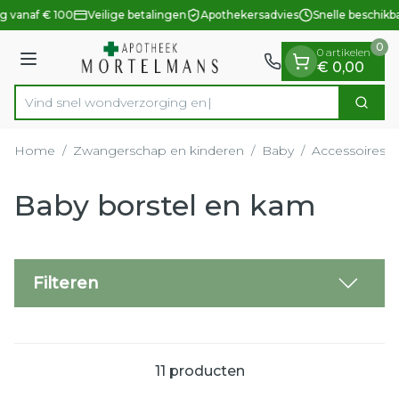
Dia 1 van 1
Ga naar de inhoud
g vanaf € 100
Veilige betalingen
Apothekersadvies
Snelle beschikb
0
0 artikelen
Menu
€ 0,00
Vind snel wondver
Zoek
Product, merk, categorie...
Home
/
Zwangerschap en kinderen
/
Baby
/
Accessoires
/
Baby borstel en kam
Filteren
11
producten