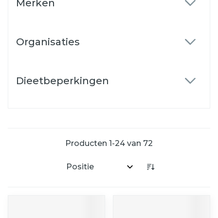
Merken
filter
Organisaties
filter
Dieetbeperkingen
filter
Producten
1
-
24
van
72
Sorteer op: