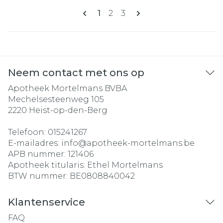
Pagina's
U lees momenteel pagina
Pagina
Pagina
1
2
3
Neem contact met ons op
Apotheek Mortelmans BVBA
Mechelsesteenweg 105
2220
Heist-op-den-Berg
Telefoon:
015241267
E-mailadres:
info@
apotheek-mortelmans.be
APB nummer:
121406
Apotheek titularis:
Ethel Mortelmans
BTW nummer:
BE0808840042
Klantenservice
FAQ