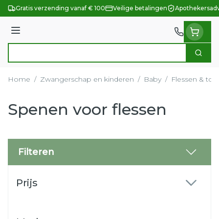
Ga naar de inhoud
Gratis verzending vanaf € 100
Veilige betalingen
Apothekersadv
Menu
Zoek
Product, merk, categorie...
Home
/
Zwangerschap en kinderen
/
Baby
/
Flessen & to
Spenen voor flessen
Filteren
Doorgaan naar productlijst
Prijs
filter