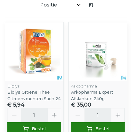
Sorteer op:
Biolys
Arkopharma
Biolys Groene Thee
Arkopharma Expert
Citroenvruchten Sach 24
Afslanken 240g
€ 5,94
€ 35,00
Aantal
Aantal
Bestel
Bestel