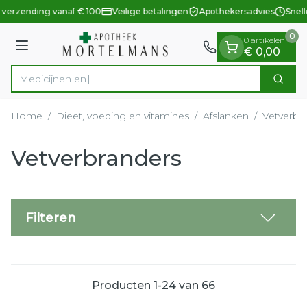
Dia 1 van 1
Ga naar de inhoud
 verzending vanaf € 100
Veilige betalingen
Apothekersadvies
Snell
0
0 artikelen
Menu
€ 0,00
Zoek
Product, merk, categorie...
Home
/
Dieet, voeding en vitamines
/
Afslanken
/
Vetverbr
Vetverbranders
Filteren
Producten
1
-
24
van
66