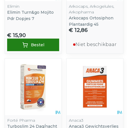
Elimin
Arkocaps, Arkogelules,
Arkopharma
Elimin Turn&go Mojito
Arkocaps Ortosiphon
Pdr Dopjes 7
Plantaardig 45
€ 12,86
€ 15,90
Niet beschikbaar
Bestel
Forté Pharma
Anaca3
Turboslim 24 Dag/nacht
Anaca3 Gewichtsverlies