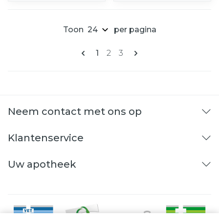
Toon
per pagina
Pagina's
U lees momenteel pagina
Pagina
Pagina
1
2
3
Neem contact met ons op
Klantenservice
Uw apotheek