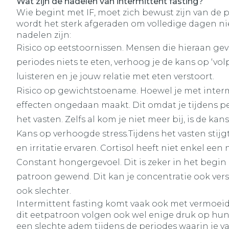
Wat zijn de nadelen van intermittent fasting?
Wie begint met IF, moet zich bewust zijn van de 
wordt het sterk afgeraden om volledige dagen ni
nadelen zijn:
Risico op eetstoornissen. Mensen die hieraan gevo
periodes niets te eten, verhoog je de kans op ‘v
luisteren en je jouw relatie met eten verstoort.
Risico op gewichtstoename. Hoewel je met intermi
effecten ongedaan maakt. Dit omdat je tijdens pe
het vasten. Zelfs al kom je niet meer bij, is de k
Kans op verhoogde stress.Tijdens het vasten stijg
en irritatie ervaren. Cortisol heeft niet enkel een
Constant hongergevoel. Dit is zeker in het begin 
patroon gewend. Dit kan je concentratie ook vers
ook slechter.
Intermittent fasting komt vaak ook met vermoei
dit eetpatroon volgen ook wel enige druk op hun s
een slechte adem tijdens de periodes waarin je va