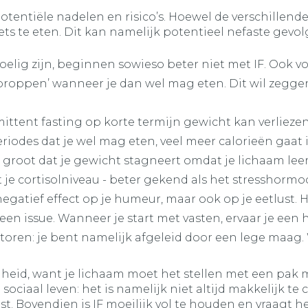
potentiële nadelen en risico’s. Hoewel de verschille
ets te eten. Dit kan namelijk potentieel nefaste gev
elig zijn, beginnen sowieso beter niet met IF. Ook voo
olproppen’ wanneer je dan wel mag eten. Dit wil zegge
ttent fasting op korte termijn gewicht kan verliezen,
riodes dat je wel mag eten, veel meer calorieën gaat
ans groot dat je gewicht stagneert omdat je lichaam lee
t je cortisolniveau - beter gekend als het stresshormo
 negatief effect op je humeur, maar ook op je eetlust. 
een issue. Wanneer je start met vasten, ervaar je een
toren: je bent namelijk afgeleid door een lege maag
dheid, want je lichaam moet het stellen met een pak
ociaal leven: het is namelijk niet altijd makkelijk te
st. Bovendien is IF moeilijk vol te houden en vraagt h