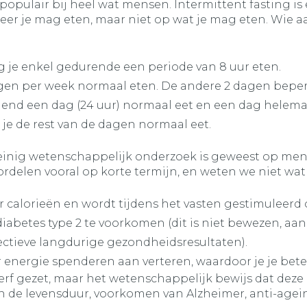
pulair bij heel wat mensen. Intermittent fasting is 
eer je mag eten, maar niet op wat je mag eten. Wie aa
ag je enkel gedurende een periode van 8 uur eten.
agen per week normaal eten. De andere 2 dagen beper
elend een dag (24 uur) normaal eet en een dag helemaa
jl je de rest van de dagen normaal eet.
weinig wetenschappelijk onderzoek is geweest op m
delen vooral op korte termijn, en weten we niet wat 
r calorieën en wordt tijdens het vasten gestimuleerd
abetes type 2 te voorkomen (dit is niet bewezen, aan
ectieve langdurige gezondheidsresultaten).
 energie spenderen aan verteren, waardoor je je bet
erf gezet, maar het wetenschappelijk bewijs dat deze
n de levensduur, voorkomen van Alzheimer, anti-agei