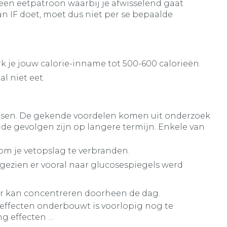
een eetpatroon waarbij je afwisselend gaat
n IF doet, moet dus niet per se bepaalde
k je jouw calorie-inname tot 500-600 calorieën.
l niet eet.
ensen. De gekende voordelen komen uit onderzoek
de gevolgen zijn op langere termijn. Enkele van
 om je vetopslag te verbranden.
gezien er vooral naar glucosespiegels werd
er kan concentreren doorheen de dag.
 effecten onderbouwt is voorlopig nog te
ng effecten …