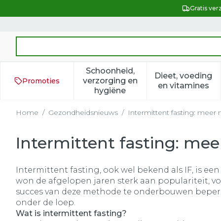
Ga naar de inhoud
Gratis ver
Product, merk, categorie...
Schoonheid,
Dieet, voeding
verzorging en
Promoties
Toon submenu voor Schoonh
Toon subm
en vitamines
hygiëne
Home
/
Gezondheidsnieuws
/
Intermittent fasting: meer
Intermittent fasting: me
Intermittent fasting, ook wel bekend als IF, is
won de afgelopen jaren sterk aan populariteit, v
succes van deze methode te onderbouwen beperkt,
onder de loep.
Wat is intermittent fasting?