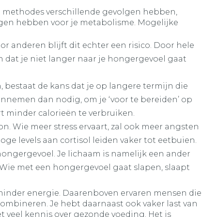
nde methodes verschillende gevolgen hebben,
olgen hebben voor je metabolisme. Mogelijke
r anderen blijft dit echter een risico. Door hele
n dat je niet langer naar je hongergevoel gaat
 bestaat de kans dat je op langere termijn die
 innemen dan nodig, om je ‘voor te bereiden’ op
rt minder calorieën te verbruiken.
on. Wie meer stress ervaart, zal ook meer angsten
Hoge levels aan cortisol leiden vaker tot eetbuien.
 hongergevoel. Je lichaam is namelijk een ander
. Wie met een hongergevoel gaat slapen, slaapt
 minder energie. Daarenboven ervaren mensen die
 combineren. Je hebt daarnaast ook vaker last van
et veel kennis over gezonde voeding. Het is