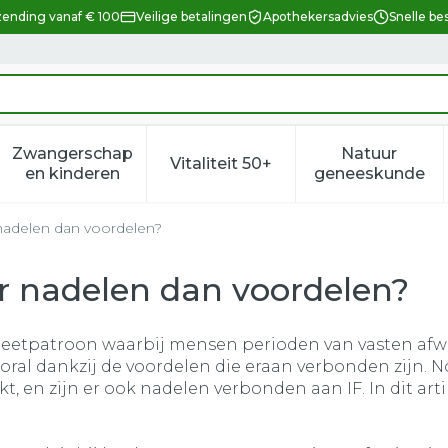
zending vanaf € 100
Veilige betalingen
Apothekersadvies
Snelle be
Zwangerschap
Natuur
Vitaliteit 50+
eid, verzorging en hygiëne categorie
enu voor Dieet, voeding en vitamines categorie
Toon submenu voor Zwangerschap en kindere
Toon submenu voor Vitalitei
Toon sub
en kinderen
geneeskunde
 nadelen dan voordelen?
er nadelen dan voordelen?
 een eetpatroon waarbij mensen perioden van vasten a
ooral dankzij de voordelen die eraan verbonden zijn. 
 en zijn er ook nadelen verbonden aan IF. In dit ar