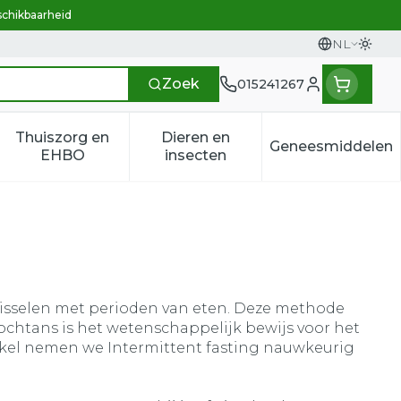
schikbaarheid
NL
Overs
Talen
Zoek
015241267
Klant menu
Thuiszorg en
Dieren en
Geneesmiddelen
n categorie
t 50+ categorie
menu voor Natuur geneeskunde categorie
Toon submenu voor Thuiszorg en EHBO categ
Toon submenu voor Dieren e
Toon sub
EHBO
insecten
fwisselen met perioden van eten. Deze methode
Nochtans is het wetenschappelijk bewijs voor het
tikel nemen we Intermittent fasting nauwkeurig