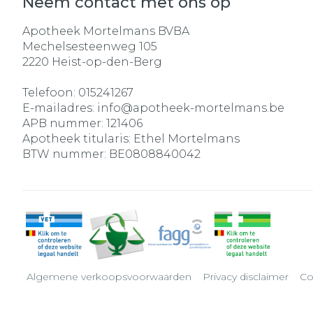
Neem contact met ons op
Apotheek Mortelmans BVBA
Mechelsesteenweg 105
2220
Heist-op-den-Berg
Telefoon:
015241267
E-mailadres:
info@
apotheek-mortelmans.be
APB nummer:
121406
Apotheek titularis:
Ethel Mortelmans
BTW nummer:
BE0808840042
Algemene verkoopsvoorwaarden
Privacy disclaimer
Co