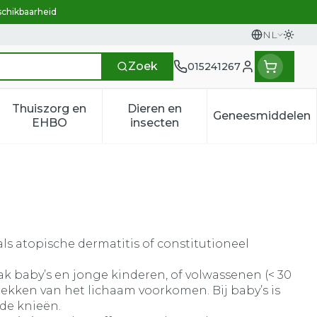
schikbaarheid
NL
Overs
Talen
Zoek
015241267
Klant menu
Thuiszorg en
Dieren en
Geneesmiddelen
n categorie
t 50+ categorie
menu voor Natuur geneeskunde categorie
Toon submenu voor Thuiszorg en EHBO categ
Toon submenu voor Dieren e
Toon sub
EHBO
insecten
 atopische dermatitis of constitutioneel
aak baby’s en jonge kinderen, of volwassenen (< 30
plekken van het lichaam voorkomen. Bij baby’s is
 de knieën.