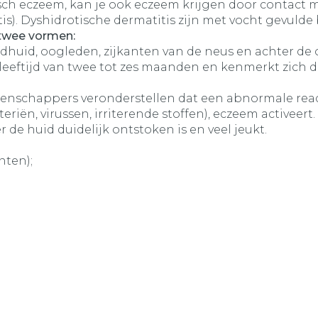
sch eczeem, kan je ook eczeem krijgen door contact m
. Dyshidrotische dermatitis zijn met vocht gevulde bl
 twee vormen:
dhuid, oogleden, zijkanten van de neus en achter de 
eeftijd van twee tot zes maanden en kenmerkt zich do
etenschappers veronderstellen dat een abnormale rea
iën, virussen, irriterende stoffen), eczeem activeert.
e huid duidelijk ontstoken is en veel jeukt.
nten);