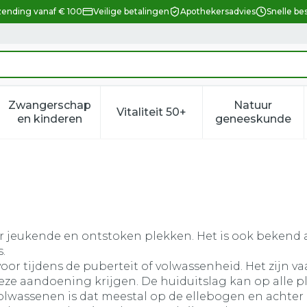
zending vanaf € 100
Veilige betalingen
Apothekersadvies
Snelle be
Zwangerschap
Natuur
Vitaliteit 50+
eid, verzorging en hygiëne categorie
enu voor Dieet, voeding en vitamines categorie
Toon submenu voor Zwangerschap en kindere
Toon submenu voor Vitalitei
Toon sub
en kinderen
geneeskunde
eukende en ontstoken plekken. Het is ook bekend als
.
oor tijdens de puberteit of volwassenheid. Het zijn v
 deze aandoening krijgen. De huiduitslag kan op alle 
 volwassenen is dat meestal op de ellebogen en achter