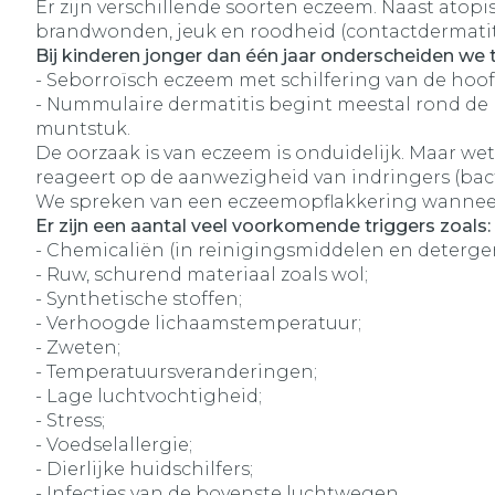
Er zijn verschillende soorten eczeem. Naast atopi
brandwonden, jeuk en roodheid (contactdermatitis)
Bij kinderen jonger dan één jaar onderscheiden we
- Seborroïsch eczeem met schilfering van de hoof
- Nummulaire dermatitis begint meestal rond de l
muntstuk.
De oorzaak is van eczeem is onduidelijk. Maar w
reageert op de aanwezigheid van indringers (bacter
We spreken van een eczeemopflakkering wanneer d
Er zijn een aantal veel voorkomende triggers zoals:
- Chemicaliën (in reinigingsmiddelen en deterge
- Ruw, schurend materiaal zoals wol;
- Synthetische stoffen;
- Verhoogde lichaamstemperatuur;
- Zweten;
- Temperatuursveranderingen;
- Lage luchtvochtigheid;
- Stress;
- Voedselallergie;
- Dierlijke huidschilfers;
- Infecties van de bovenste luchtwegen.