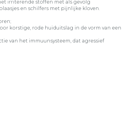
et irriterende stoffen met als gevolg
aasjes en schilfers met pijnlijke kloven.
oren;
or korstige, rode huiduitslag in de vorm van een
ctie van het immuunsysteem, dat agressief