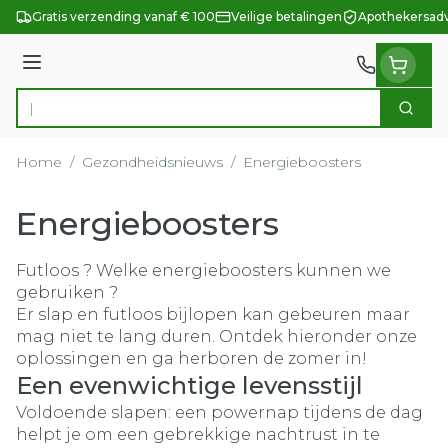
Ga naar de inhoud
Gratis verzending vanaf € 100
Veilige betalingen
Apothekersadv
Menu
Zoek
Product, merk, categorie...
Home
/
Gezondheidsnieuws
/
Energieboosters
Energieboosters
Futloos ? Welke energieboosters kunnen we
gebruiken ?
Er slap en futloos bijlopen kan gebeuren maar
mag niet te lang duren. Ontdek hieronder onze
oplossingen en ga herboren de zomer in!
Een evenwichtige levensstijl
Voldoende slapen: een powernap tijdens de dag
helpt je om een gebrekkige nachtrust in te