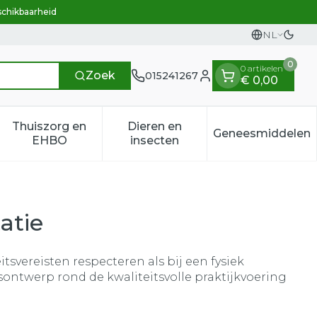
schikbaarheid
NL
Overs
Talen
0
0 artikelen
Zoek
015241267
€ 0,00
Klant menu
Thuiszorg en
Dieren en
Geneesmiddelen
n categorie
t 50+ categorie
menu voor Natuur geneeskunde categorie
Toon submenu voor Thuiszorg en EHBO categ
Toon submenu voor Dieren e
Toon sub
EHBO
insecten
atie
svereisten respecteren als bij een fysiek
ontwerp rond de kwaliteitsvolle praktijkvoering