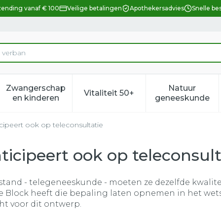
zending vanaf € 100
Veilige betalingen
Apothekersadvies
Snelle be
Zwangerschap
Natuur
Vitaliteit 50+
eid, verzorging en hygiëne categorie
enu voor Dieet, voeding en vitamines categorie
Toon submenu voor Zwangerschap en kindere
Toon submenu voor Vitalitei
Toon sub
en kinderen
geneeskunde
cipeert ook op teleconsultatie
icipeert ook op teleconsult
tand - telegeneeskunde - moeten ze dezelfde kwaliteit
 Block heeft die bepaling laten opnemen in het wets
ht voor dit ontwerp.