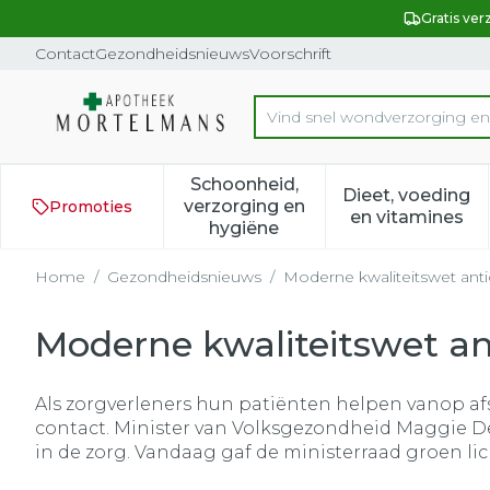
Ga naar de inhoud
Dia 1 van 1
Gratis ver
Contact
Gezondheidsnieuws
Voorschrift
Vind snel wondverzorgin
Product, merk, categorie...
Schoonheid,
Dieet, voeding
verzorging en
Promoties
Toon submenu voor Schoonh
Toon subm
en vitamines
hygiëne
Home
/
Gezondheidsnieuws
/
Moderne kwaliteitswet anti
Moderne kwaliteitswet ant
Als zorgverleners hun patiënten helpen vanop afs
contact. Minister van Volksgezondheid Maggie De
in de zorg. Vandaag gaf de ministerraad groen lic