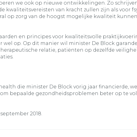
iciperen we ook op nieuwe ontwikkelingen. Zo schrij
de kwaliteitsvereisten van kracht zullen zijn als voor
eral op zorg van de hoogst mogelijke kwaliteit kunne
en en principes voor kwaliteitsvolle praktijkvoering
aar wel op. Op dit manier wil minister De Block gara
herapeutische relatie, patiënten op dezelfde veilighe
aties.
ealth die minister De Block vorig jaar financierde, w
jn om bepaalde gezondheidsproblemen beter op te v
 september 2018.