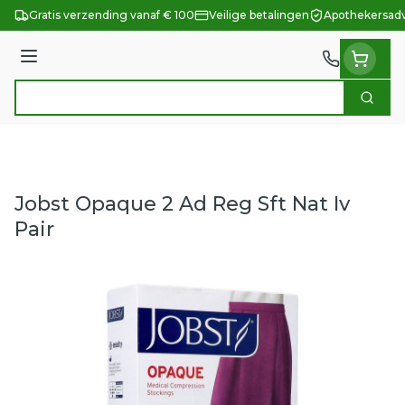
Ga naar de inhoud
Gratis verzending vanaf € 100
Veilige betalingen
Apothekersadv
Menu
Zoek
Product, merk, categorie...
Jobst Opaque 2 Ad Reg Sft Nat Iv
Pair