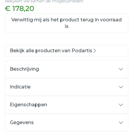
bekijken we samen de mogelijkheden.
€ 178,20
Verwittig mij als het product terug in voorraad
is
Bekijk alle producten van Podartis
Beschrijving
Indicatie
Eigenschappen
Een aangepast weefsel:
Auto modellerend
weefsel of met
warmte
Gegevens
modelleerbaar
weefsel: Zowel Flex-pell® als