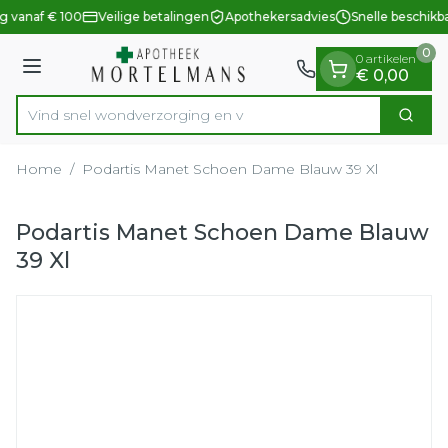
Dia 1 van 1
Ga naar de inhoud
g vanaf € 100
Veilige betalingen
Apothekersadvies
Snelle beschikb
0
0 artikelen
Menu
€ 0,00
Vind snel wondverzorgi
Zoek
Product, merk, categorie...
Home
/
Podartis Manet Schoen Dame Blauw 39 Xl
Podartis Manet Schoen Dame Blauw
39 Xl