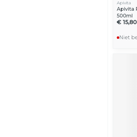
Apivita
Apivita
500ml
€ 15,80
Niet b