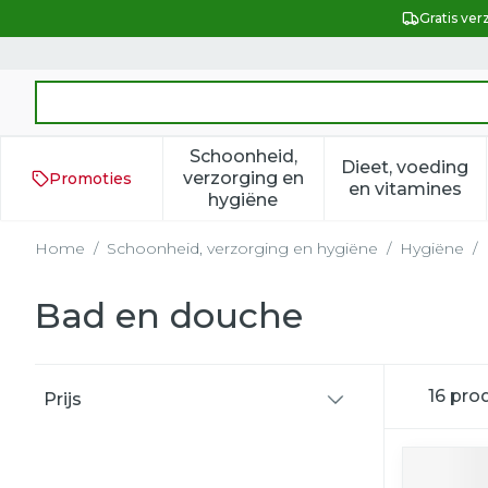
Ga naar de inhoud
Gratis ver
Product, merk, categorie...
Schoonheid,
Dieet, voeding
verzorging en
Promoties
Toon submenu voor Schoonh
Toon subm
en vitamines
hygiëne
Home
/
Schoonheid, verzorging en hygiëne
/
Hygiëne
/
Bad en douche
Doorgaan naar productlijst
16
pro
Prijs
filter