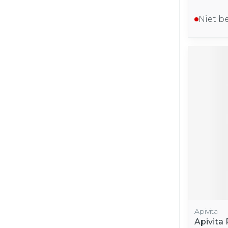
Niet b
Apivita
Apivita