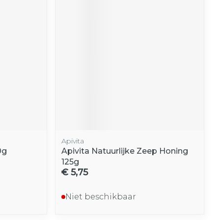
Apivita
0g
Apivita Natuurlijke Zeep Honing
125g
€ 5,75
Niet beschikbaar