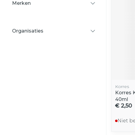
Merken
filter
Organisaties
filter
Korres
Korres 
40ml
€ 2,50
Niet b