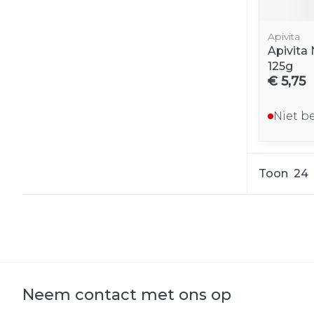
Apivita
Apivita 
125g
€ 5,75
Niet b
Toon
Neem contact met ons op