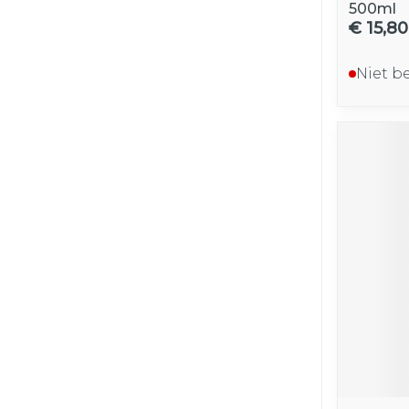
500ml
€ 15,80
Niet b