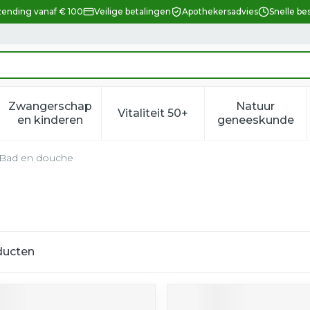
zending vanaf € 100
Veilige betalingen
Apothekersadvies
Snelle be
Zwangerschap
Natuur
Vitaliteit 50+
eid, verzorging en hygiëne categorie
enu voor Dieet, voeding en vitamines categorie
Toon submenu voor Zwangerschap en kindere
Toon submenu voor Vitalitei
Toon sub
en kinderen
geneeskunde
Bad en douche
ducten