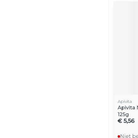
Apivita
Apivita 
125g
€ 5,56
Niet b