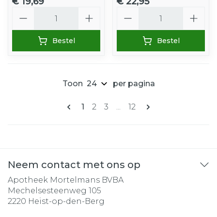
€ 19,69
€ 22,95
Aantal
Aantal
Bestel
Bestel
Toon
per pagina
Pagina's
U lees momenteel pagina
Pagina
Pagina
Pagina
1
2
3
...
12
Neem contact met ons op
Apotheek Mortelmans BVBA
Mechelsesteenweg 105
2220
Heist-op-den-Berg