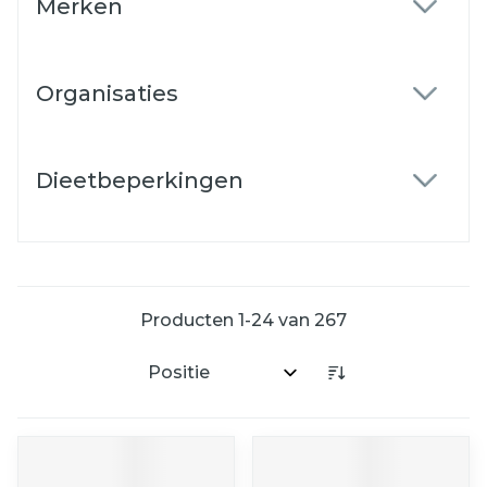
Merken
filter
Organisaties
filter
Dieetbeperkingen
filter
Producten
1
-
24
van
267
Sorteer op: