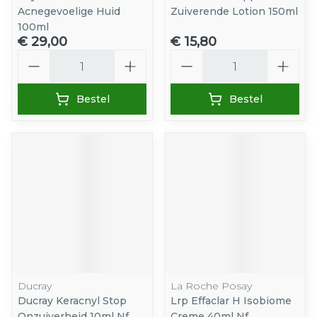
Acnegevoelige Huid
Zuiverende Lotion 150ml
100ml
€ 29,00
€ 15,80
Aantal
Aantal
Bestel
Bestel
Ducray
La Roche Posay
Ducray Keracnyl Stop
Lrp Effaclar H Isobiome
Onzuiverheid 10ml Nf
Creme 40ml Nf