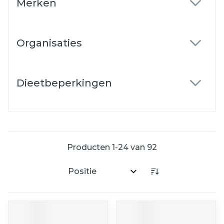
Merken
filter
Organisaties
filter
Dieetbeperkingen
filter
Producten
1
-
24
van
92
Sorteer op: