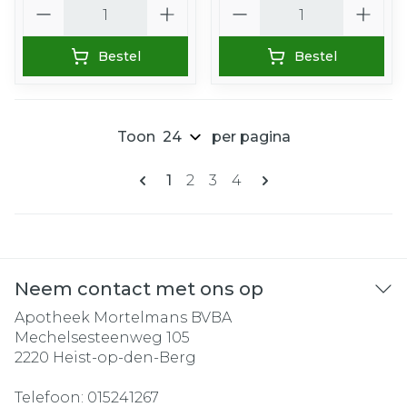
Aantal
Aantal
Bestel
Bestel
Toon
per pagina
Pagina's
U lees momenteel pagina
Pagina
Pagina
Pagina
1
2
3
4
Neem contact met ons op
Apotheek Mortelmans BVBA
Mechelsesteenweg 105
2220
Heist-op-den-Berg
Telefoon:
015241267