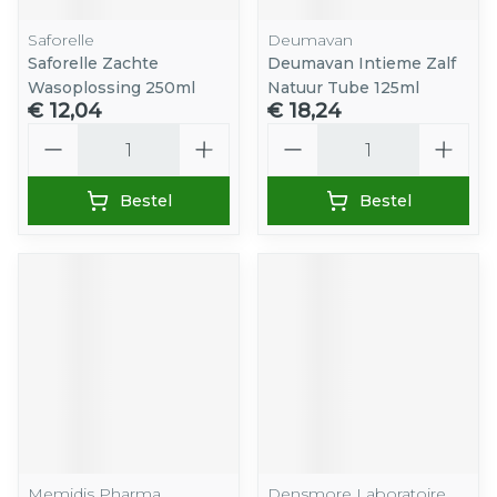
Saforelle
Deumavan
Saforelle Zachte
Deumavan Intieme Zalf
Wasoplossing 250ml
Natuur Tube 125ml
€ 12,04
€ 18,24
Aantal
Aantal
Bestel
Bestel
Memidis Pharma
Densmore Laboratoire