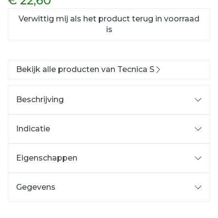
€ 22,60
Verwittig mij als het product terug in voorraad
is
Bekijk alle producten van Tecnica S
Beschrijving
Indicatie
Vermoeiende voeten
Plantaire drukpijn
Eigenschappen
Weefsel:
Memory foam
Kleur:
Groen-wit
Gegevens
Inlegzool:
Volledige zool
CNK
3585528
Verpakking:
per paar