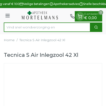
Dia 1 van 1
Ga naar de inhoud
g vanaf € 100
Veilige betalingen
Apothekersadvies
Snelle beschikb
0
0 artikelen
Menu
€ 0,00
Vind snel wondverzorg
Zoek
Product, merk, categorie...
Home
/
Tecnica S Air Inlegzool 42 Xl
Tecnica S Air Inlegzool 42 Xl