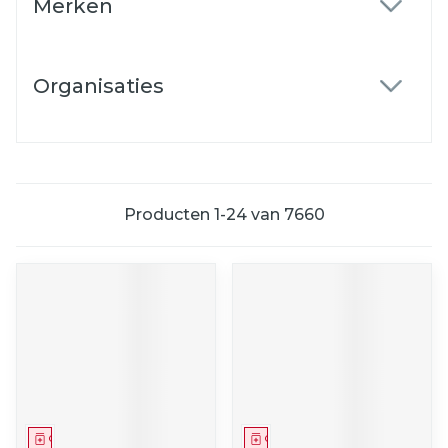
Merken
filter
Organisaties
filter
Producten
1
-
24
van
7660
Geneesmiddel
Geneesmiddel