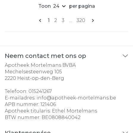
Toon
per pagina
Pagina's
U lees momenteel pagina
Pagina
Pagina
Pagina
1
2
3
...
320
Neem contact met ons op
Apotheek Mortelmans BVBA
Mechelsesteenweg 105
2220
Heist-op-den-Berg
Telefoon:
015241267
E-mailadres:
info@
apotheek-mortelmans.be
APB nummer:
121406
Apotheek titularis:
Ethel Mortelmans
BTW nummer:
BE0808840042