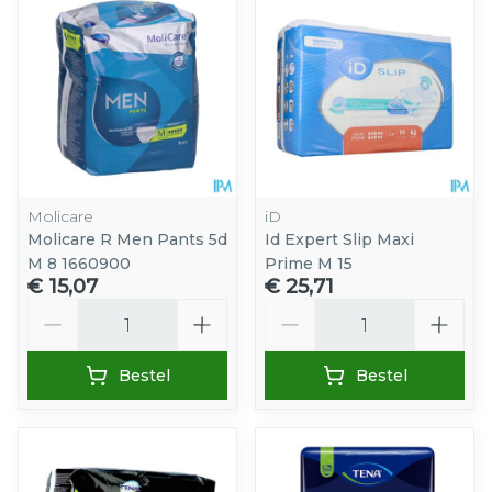
Molicare
iD
Molicare R Men Pants 5d
Id Expert Slip Maxi
M 8 1660900
Prime M 15
€ 15,07
€ 25,71
Aantal
Aantal
Bestel
Bestel