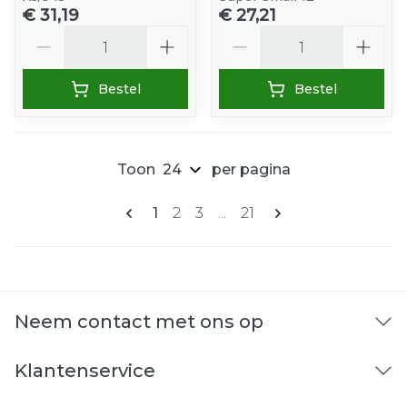
€ 31,19
€ 27,21
Aantal
Aantal
Bestel
Bestel
Toon
per pagina
Pagina's
U lees momenteel pagina
Pagina
Pagina
Pagina
1
2
3
...
21
Neem contact met ons op
Klantenservice