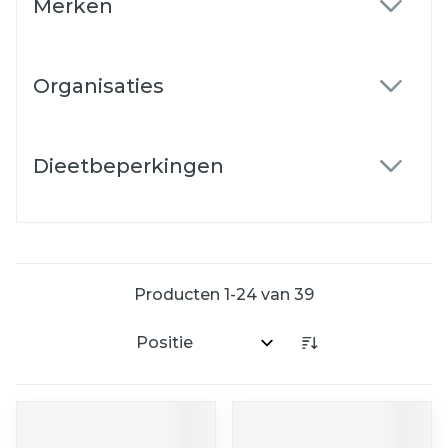
Merken
filter
Organisaties
filter
Dieetbeperkingen
filter
Producten
1
-
24
van
39
Sorteer op: