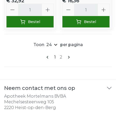
€ 32,92
€ 16,36
Aantal
Aantal
Bestel
Bestel
Toon
per pagina
Pagina's
U lees momenteel pagina
Pagina
1
2
Neem contact met ons op
Apotheek Mortelmans BVBA
Mechelsesteenweg 105
2220
Heist-op-den-Berg