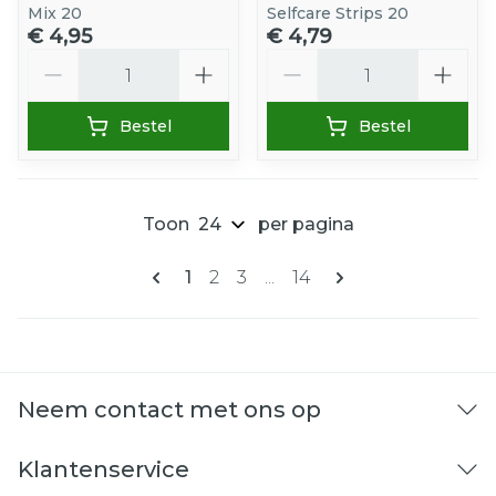
Mix 20
Selfcare Strips 20
€ 4,95
€ 4,79
Aantal
Aantal
Bestel
Bestel
Toon
per pagina
Pagina's
U lees momenteel pagina
Pagina
Pagina
Pagina
1
2
3
...
14
Neem contact met ons op
Klantenservice