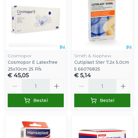
Cosmopor
Smith & Nephew
Cosmopor E Latexfree
Cutiplast Ster 7,2x 5,0cm
25x10cm 25 P/s
5 66076825
€ 45,05
€ 5,14
Aantal
Aantal
Bestel
Bestel