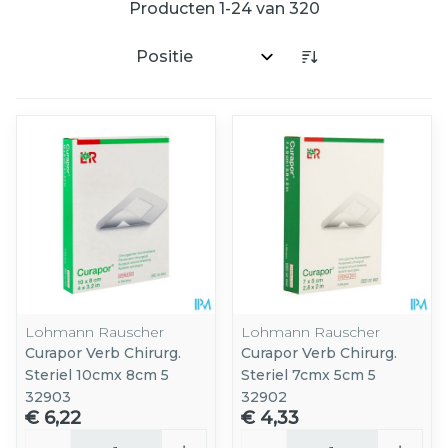
Producten
1
-
24
van
320
Sorteer op:
Lohmann Rauscher
Lohmann Rauscher
Curapor Verb Chirurg.
Curapor Verb Chirurg.
Steriel 10cmx 8cm 5
Steriel 7cmx 5cm 5
32903
32902
€ 6,22
€ 4,33
Aantal
Aantal