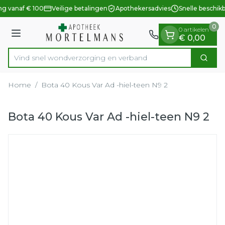
Dia 1 van 1
Ga naar de inhoud
ng vanaf € 100
Veilige betalingen
Apothekersadvies
Snelle beschik
0
0 artikelen
Menu
€ 0,00
Vind snel wondverzorging en verband
Zoek
Product, merk, categorie...
Home
/
Bota 40 Kous Var Ad -hiel-teen N9 2
Bota 40 Kous Var Ad -hiel-teen N9 2