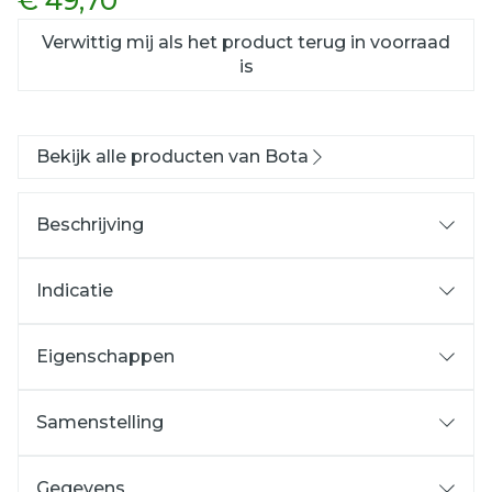
€ 49,70
Verwittig mij als het product terug in voorraad
is
Bekijk alle producten van Bota
Beschrijving
Indicatie
Eigenschappen
Kniekous "AD"
Beenkous "BD"
Samenstelling
Anatomisch gevormde kous met naad,
zonder hiel en zonder teen
Gegevens