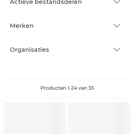
Actieve bestandsdelen
filter
Merken
filter
Organisaties
filter
Producten
1
-
24
van
35