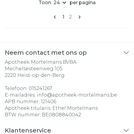
Toon
per pagina
Pagina's
U lees momenteel pagina
Pagina
1
2
Neem contact met ons op
Apotheek Mortelmans BVBA
Mechelsesteenweg 105
2220
Heist-op-den-Berg
Telefoon:
015241267
E-mailadres:
info@
apotheek-mortelmans.be
APB nummer:
121406
Apotheek titularis:
Ethel Mortelmans
BTW nummer:
BE0808840042
Klantenservice