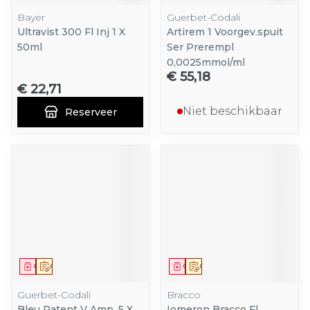
Bayer
Guerbet-Codali
Ultravist 300 Fl Inj 1 X
Artirem 1 Voorgev.spuit
50ml
Ser Prerempl
0,0025mmol/ml
€ 55,18
€ 22,71
Niet beschikbaar
Reserveer
Geneesmiddel
Op voorschrift
Geneesmiddel
Op voorschrift
Guerbet-Codali
Bracco
Bleu Patent V Amp. 5 X
Iomeron Bracco Fl