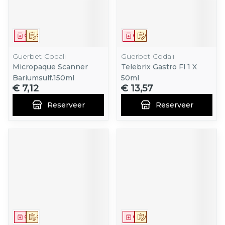
Geneesmiddel
Op voorschrift
Geneesmiddel
Op voorschrift
Guerbet-Codali
Guerbet-Codali
Micropaque Scanner
Telebrix Gastro Fl 1 X
Bariumsulf.150ml
50ml
€ 7,12
€ 13,57
Reserveer
Reserveer
Geneesmiddel
Op voorschrift
Geneesmiddel
Op voorschrift