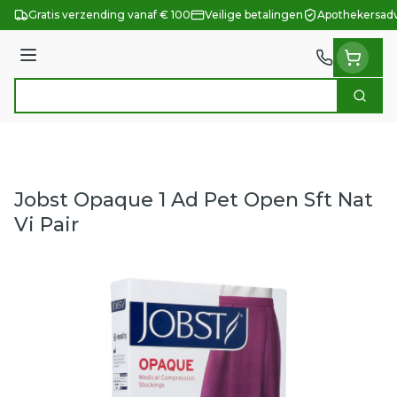
Ga naar de inhoud
Gratis verzending vanaf € 100
Veilige betalingen
Apothekersadv
Menu
Zoek
Product, merk, categorie...
Jobst Opaque 1 Ad Pet Open Sft Nat
Vi Pair