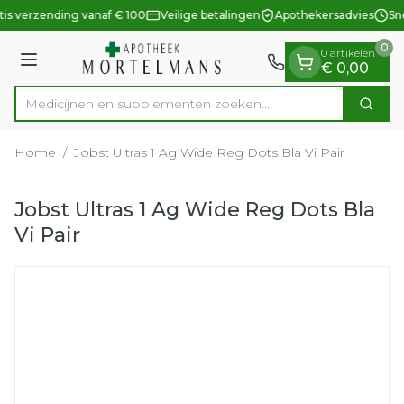
Dia 1 van 1
Ga naar de inhoud
tis verzending vanaf € 100
Veilige betalingen
Apothekersadvies
Sne
0
0 artikelen
Menu
€ 0,00
Medicijnen en supplementen zoeken...
Zoek
Product, merk, categorie...
Home
/
Jobst Ultras 1 Ag Wide Reg Dots Bla Vi Pair
Jobst Ultras 1 Ag Wide Reg Dots Bla
Vi Pair