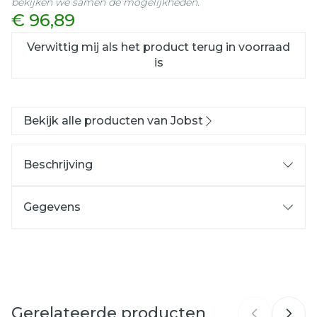
bekijken we samen de mogelijkheden.
€ 96,89
Verwittig mij als het product terug in voorraad
is
Bekijk alle producten van Jobst
Beschrijving
Gegevens
CNK
4587176
Organisaties
Essity Belgium
Gerelateerde producten
Merken
Jobst