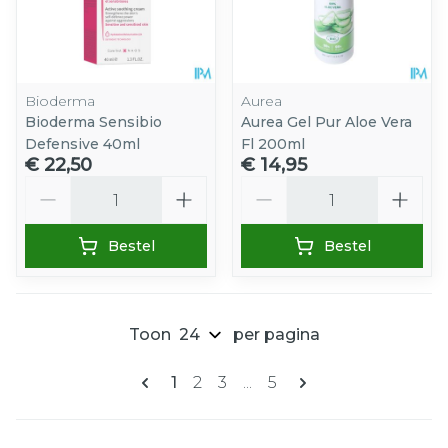
Bioderma
Aurea
Bioderma Sensibio
Aurea Gel Pur Aloe Vera
Defensive 40ml
Fl 200ml
€ 22,50
€ 14,95
Aantal
Aantal
Bestel
Bestel
Toon
per pagina
Pagina's
U lees momenteel pagina
Pagina
Pagina
Pagina
1
2
3
...
5