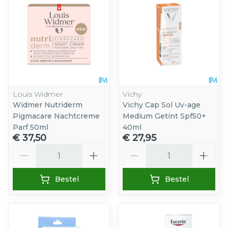
Louis Widmer
Vichy
Widmer Nutriderm
Vichy Cap Sol Uv-age
Pigmacare Nachtcreme
Medium Getint Spf50+
Parf 50ml
40ml
€ 37,50
€ 27,95
Aantal
Aantal
Bestel
Bestel