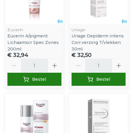
Eucerin
Uriage
Eucerin A/pigment
Uriage Depiderm Intens
Lichaamscr Spec Zones
Corr.verzorg T/vlekken
200ml
30ml
€ 32,94
€ 32,50
Aantal
Aantal
Bestel
Bestel