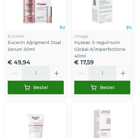
Eucerin
Uriage
Eucerin A/pigment Dual
Hyseac 3-regul+soin
Serum 30ml
Global A/imperfections
40ml
€ 49,94
€ 17,59
Aantal
Aantal
Bestel
Bestel