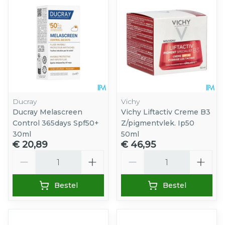
Ducray
Vichy
Ducray Melascreen
Vichy Liftactiv Creme B3
Control 365days Spf50+
Z/pigmentvlek. Ip50
30ml
50ml
€ 20,89
€ 46,95
Aantal
Aantal
Bestel
Bestel