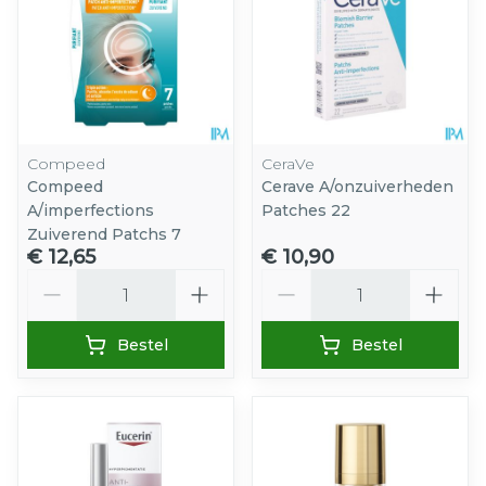
Compeed
CeraVe
Compeed
Cerave A/onzuiverheden
A/imperfections
Patches 22
Zuiverend Patchs 7
€ 12,65
€ 10,90
Aantal
Aantal
Bestel
Bestel