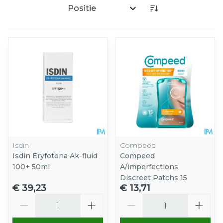
Sorteer op:
Isdin
Compeed
Isdin Eryfotona Ak-fluid
Compeed
100+ 50ml
A/imperfections
Discreet Patchs 15
€ 39,23
€ 13,71
Aantal
Aantal