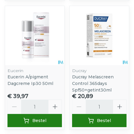
Eucerin
Ducray
Eucerin A/pigment
Ducray Melascreen
Dagcreme Ip30 50ml
Control 365days
Spf50+getint30ml
€ 39,97
€ 20,89
Aantal
Aantal
Bestel
Bestel