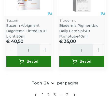
Eucerin
Bioderma
Eucerin A/pigment
Bioderma Pigmentbio
Dagcreme Tinted Ip30
Daily Care Spf50+
Light 50ml
Pomptube40ml
€ 40,50
€ 35,00
Aantal
Aantal
Bestel
Bestel
Toon
per pagina
Pagina's
U lees momenteel pagina
Pagina
Pagina
Pagina
1
2
3
...
7