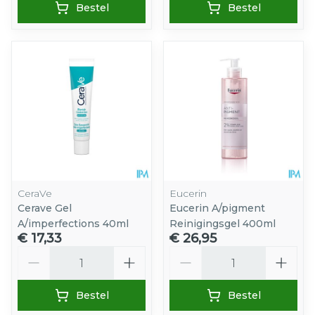
Bestel
Bestel
CeraVe
Eucerin
Cerave Gel
Eucerin A/pigment
A/imperfections 40ml
Reinigingsgel 400ml
€ 17,33
€ 26,95
Aantal
Aantal
Bestel
Bestel