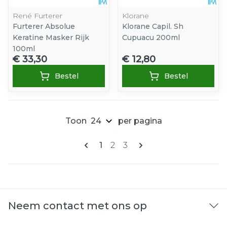
René Furterer
Klorane
Furterer Absolue
Klorane Capil. Sh
Keratine Masker Rijk
Cupuacu 200ml
100ml
€ 33,30
€ 12,80
Bestel
Bestel
Toon
per pagina
Pagina's
U lees momenteel pagina
Pagina
Pagina
1
2
3
Neem contact met ons op