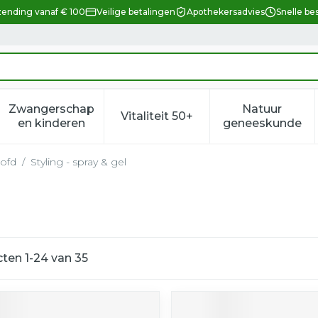
zending vanaf € 100
Veilige betalingen
Apothekersadvies
Snelle be
Zwangerschap
Natuur
Vitaliteit 50+
eid, verzorging en hygiëne categorie
enu voor Dieet, voeding en vitamines categorie
Toon submenu voor Zwangerschap en kindere
Toon submenu voor Vitalitei
Toon sub
en kinderen
geneeskunde
ofd
/
Styling - spray & gel
cten
1
-
24
van
35