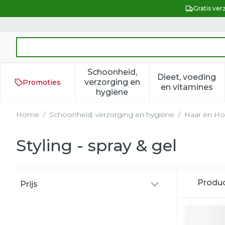
Ga naar de inhoud
Gratis ver
Product, merk, categorie...
Schoonheid,
Dieet, voeding
verzorging en
Promoties
Toon submenu voor Schoonh
Toon subm
en vitamines
hygiëne
Home
/
Schoonheid, verzorging en hygiëne
/
Haar en Ho
Styling - spray & gel
Doorgaan naar productlijst
Produ
Prijs
filter