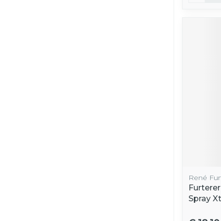
René Fur
Furtere
Spray X