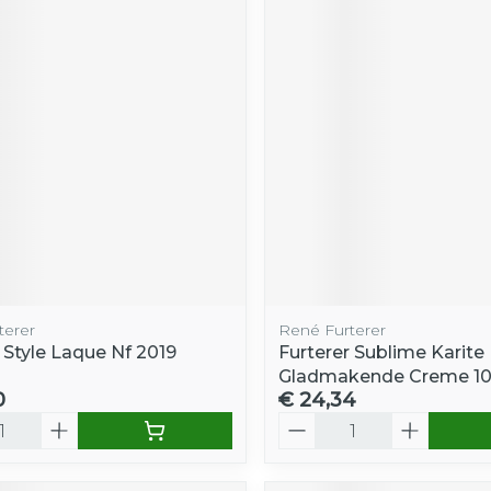
terer
René Furterer
 Style Laque Nf 2019
Furterer Sublime Karite
Gladmakende Creme 1
0
€ 24,34
Aantal