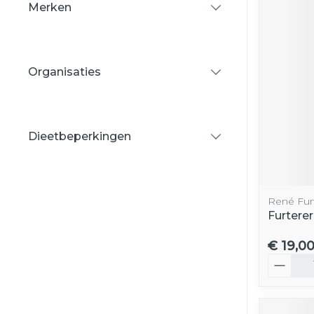
Merken
filter
Organisaties
filter
Dieetbeperkingen
filter
René Fur
Furterer
€ 19,0
Aantal