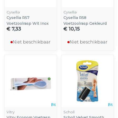
Cysellia
Cysellia
Cysellia R57
Cysellia R58
Voetzoolrasp Wit Inox
Voetzoolrasp Gekleurd
€ 7,33
€ 10,15
Niet beschikbaar
Niet beschikbaar
Vitry
Scholl
Vitry Econom Voetrasp
Scholl Velvet Smooth